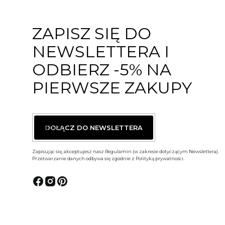
ZAPISZ SIĘ DO
NEWSLETTERA I
ODBIERZ -5% NA
PIERWSZE ZAKUPY
E-MAIL
DOŁĄCZ DO NEWSLETTERA
Zapisując się, akceptujesz nasz Regulamin (w zakresie dotyczącym Newslettera).
Przetwarzanie danych odbywa się zgodnie z Polityką prywatności.