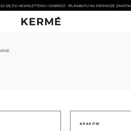
SZ SIĘ DO NEWSLETTERA I ODBIERZ - 5% RABATU NA PIERWSZE ZAMÓW
ARNIE
KRAKÓW